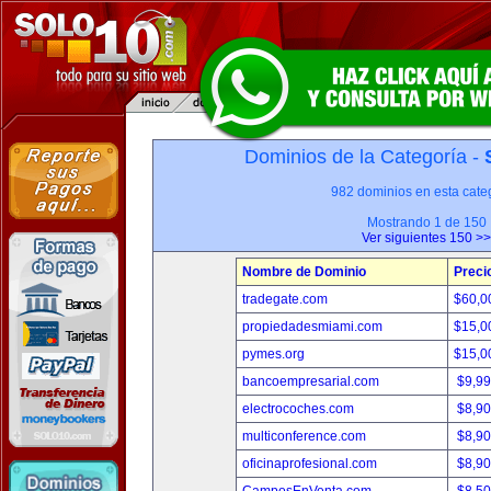
Dominios de la Categoría -
982 dominios en esta categ
Mostrando 1 de 150
Ver siguientes 150 >>
Nombre de Dominio
Preci
tradegate.com
$60,0
propiedadesmiami.com
$15,0
pymes.org
$15,0
bancoempresarial.com
$9,9
electrocoches.com
$8,9
multiconference.com
$8,9
oficinaprofesional.com
$8,9