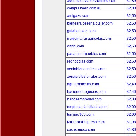
agenciadeviajesyturismo.com
$2,8
comprasweb.com.ar
$2,8
amigazo.com
$2,5
bienesraicesenalquiler.com
$2,5
guiahouston.com
$2,5
maquinariasagricolas.com
$2,5
only5.com
$2,5
panamainmuebles.com
$2,5
rednoticias.com
$2,5
ventabienesraices.com
$2,5
zonaprofesionales.com
$2,5
agroempresas.com
$2,4
haciendonegocios.com
$2,4
bancaempresas.com
$2,0
empresasfamiliares.com
$2,0
turismo365.com
$2,0
MiPropiaEmpresa.com
$1,9
casasenusa.com
$1,8