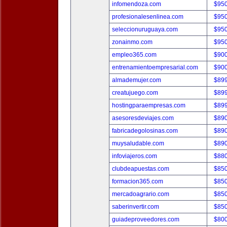
infomendoza.com
$95
profesionalesenlinea.com
$95
seleccionuruguaya.com
$95
zonainmo.com
$95
empleo365.com
$90
entrenamientoempresarial.com
$90
almademujer.com
$89
creatujuego.com
$89
hostingparaempresas.com
$89
asesoresdeviajes.com
$89
fabricadegolosinas.com
$89
muysaludable.com
$89
infoviajeros.com
$88
clubdeapuestas.com
$85
formacion365.com
$85
mercadoagrario.com
$85
saberinvertir.com
$85
guiadeproveedores.com
$80