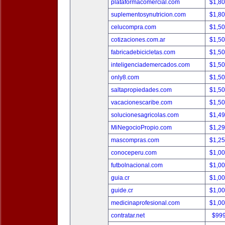
plataformacomercial.com
$1,8
suplementosynutricion.com
$1,8
celucompra.com
$1,5
cotizaciones.com.ar
$1,5
fabricadebicicletas.com
$1,5
inteligenciademercados.com
$1,5
only8.com
$1,5
saltapropiedades.com
$1,5
vacacionescaribe.com
$1,5
solucionesagricolas.com
$1,4
MiNegocioPropio.com
$1,2
mascompras.com
$1,2
conoceperu.com
$1,0
futbolnacional.com
$1,0
guia.cr
$1,0
guide.cr
$1,0
medicinaprofesional.com
$1,0
contratar.net
$99