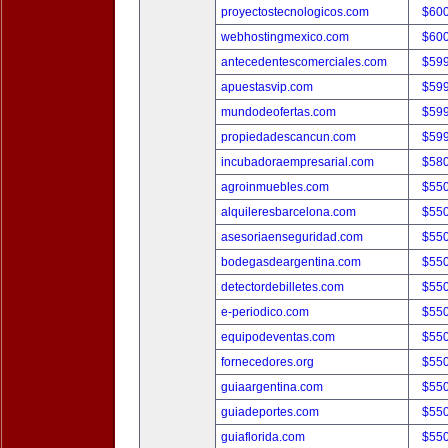
proyectostecnologicos.com
$60
webhostingmexico.com
$60
antecedentescomerciales.com
$59
apuestasvip.com
$59
mundodeofertas.com
$59
propiedadescancun.com
$59
incubadoraempresarial.com
$58
agroinmuebles.com
$55
alquileresbarcelona.com
$55
asesoriaenseguridad.com
$55
bodegasdeargentina.com
$55
detectordebilletes.com
$55
e-periodico.com
$55
equipodeventas.com
$55
fornecedores.org
$55
guiaargentina.com
$55
guiadeportes.com
$55
guiaflorida.com
$55