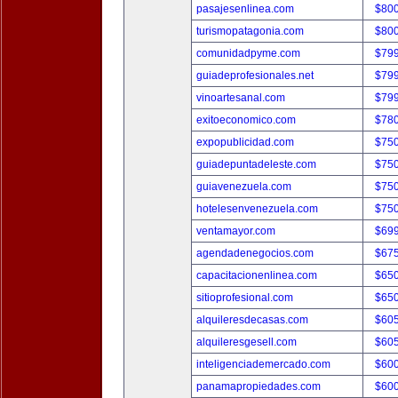
pasajesenlinea.com
$80
turismopatagonia.com
$80
comunidadpyme.com
$79
guiadeprofesionales.net
$79
vinoartesanal.com
$79
exitoeconomico.com
$78
expopublicidad.com
$75
guiadepuntadeleste.com
$75
guiavenezuela.com
$75
hotelesenvenezuela.com
$75
ventamayor.com
$69
agendadenegocios.com
$67
capacitacionenlinea.com
$65
sitioprofesional.com
$65
alquileresdecasas.com
$60
alquileresgesell.com
$60
inteligenciademercado.com
$60
panamapropiedades.com
$60