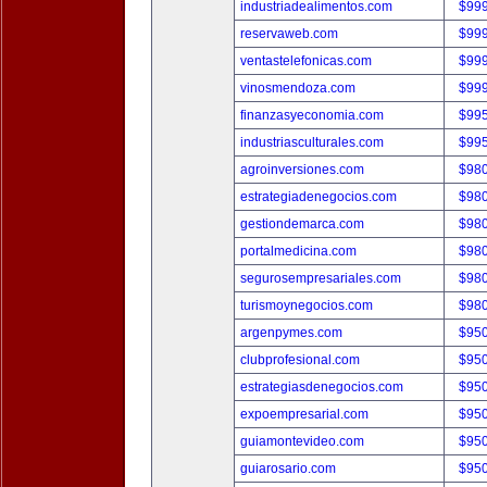
industriadealimentos.com
$99
reservaweb.com
$99
ventastelefonicas.com
$99
vinosmendoza.com
$99
finanzasyeconomia.com
$99
industriasculturales.com
$99
agroinversiones.com
$98
estrategiadenegocios.com
$98
gestiondemarca.com
$98
portalmedicina.com
$98
segurosempresariales.com
$98
turismoynegocios.com
$98
argenpymes.com
$95
clubprofesional.com
$95
estrategiasdenegocios.com
$95
expoempresarial.com
$95
guiamontevideo.com
$95
guiarosario.com
$95