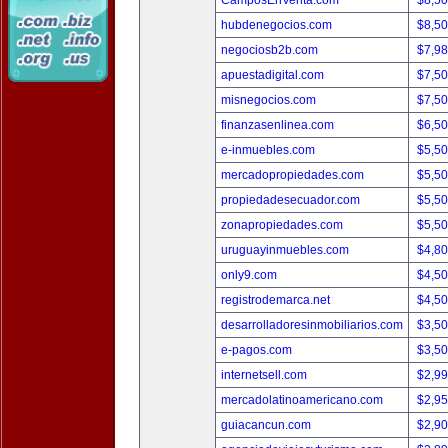
CamposEnVenta.com
$8,5
hubdenegocios.com
$8,5
negociosb2b.com
$7,9
apuestadigital.com
$7,5
misnegocios.com
$7,5
finanzasenlinea.com
$6,5
e-inmuebles.com
$5,5
mercadopropiedades.com
$5,5
propiedadesecuador.com
$5,5
zonapropiedades.com
$5,5
uruguayinmuebles.com
$4,8
only9.com
$4,5
registrodemarca.net
$4,5
desarrolladoresinmobiliarios.com
$3,5
e-pagos.com
$3,5
internetsell.com
$2,9
mercadolatinoamericano.com
$2,9
guiacancun.com
$2,9