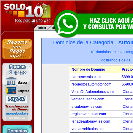
Dominios de la Categoría -
Autom
41 dominios en esta categ
Mostrando 1 de 41
Nombre de Dominio
Precio
carroenventa.com
$899.
repuestosautomotor.com
$590.
VentaDeAutomotores.com
Oferta
ventadeusados.com
Oferta
e-automoviles.com
Oferta
registrovehicular.com
Oferta
feriadeautomoviles.com
Oferta
ventasvehiculos.com
Oferta