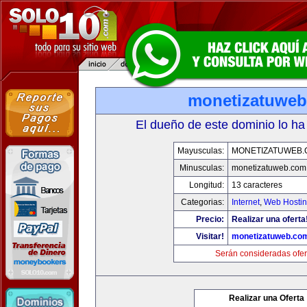
monetizatuwe
El dueño de este dominio lo ha
Mayusculas:
MONETIZATUWEB
Minusculas:
monetizatuweb.com
Longitud:
13 caracteres
Categorias:
Internet
,
Web Hostin
Precio:
Realizar una oferta
Visitar!
monetizatuweb.co
Serán consideradas ofer
Realizar una Oferta