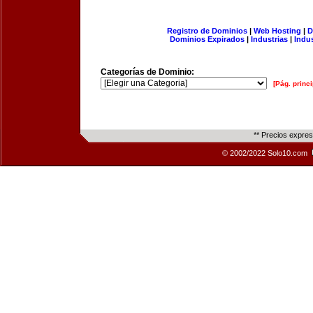
Registro de Dominios
|
Web Hosting
|
D
Dominios Expirados
|
Industrias
|
Indu
Categorías de Dominio:
[Pág. princi
** Precios expre
© 2002/2022 Solo10.com