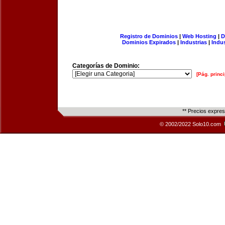
Registro de Dominios
|
Web Hosting
|
D
Dominios Expirados
|
Industrias
|
Indu
Categorías de Dominio:
[Pág. princi
** Precios expre
© 2002/2022 Solo10.com