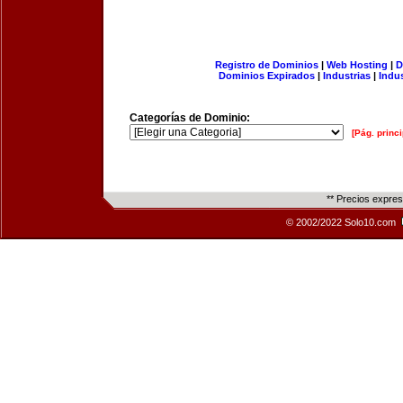
Registro de Dominios
|
Web Hosting
|
D
Dominios Expirados
|
Industrias
|
Indu
Categorías de Dominio:
[Pág. princi
** Precios expre
© 2002/2022 Solo10.com