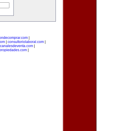
ondecomprar.com
|
com
|
consultoriolaboral.com
|
canalesdeventa.com
|
propiedades.com
|