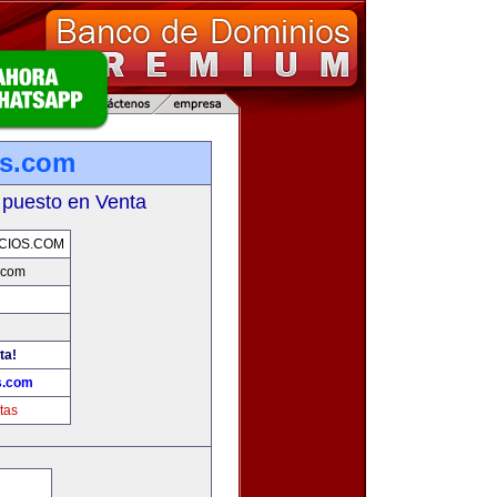
os.com
 puesto en Venta
CIOS.COM
.com
ta!
s.com
tas