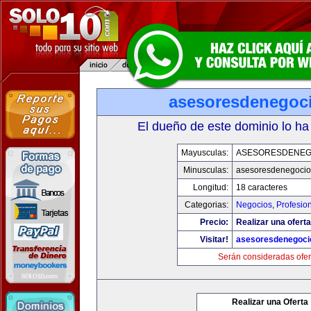
asesoresdenegoc
El dueño de este dominio lo ha
Mayusculas:
ASESORESDENEG
Minusculas:
asesoresdenegocio
Longitud:
18 caracteres
Categorias:
Negocios
,
Profesio
Precio:
Realizar una oferta
Visitar!
asesoresdenegoci
Serán consideradas ofer
Realizar una Oferta