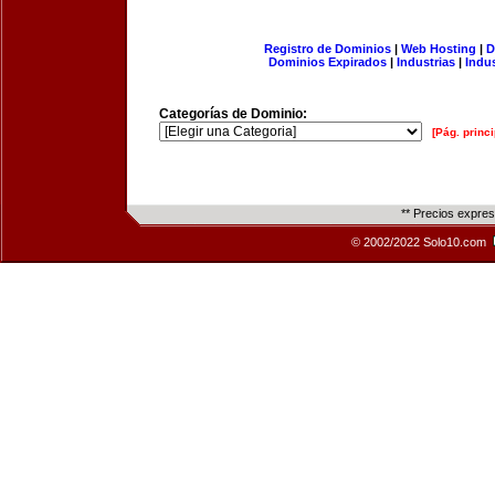
Registro de Dominios
|
Web Hosting
|
D
Dominios Expirados
|
Industrias
|
Indu
Categorías de Dominio:
[Pág. princi
** Precios expre
© 2002/2022 Solo10.com