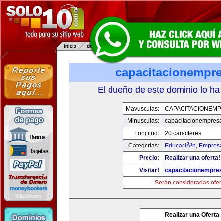
capacitacionempr
El dueño de este dominio lo ha
Mayusculas:
CAPACITACIONEM
Minusculas:
capacitacionempres
Longitud:
20 caracteres
Categorias:
EducaciÃ³n
,
Empresa
Precio:
Realizar una oferta!
Visitar!
capacitacionempre
Serán consideradas ofer
Realizar una Oferta