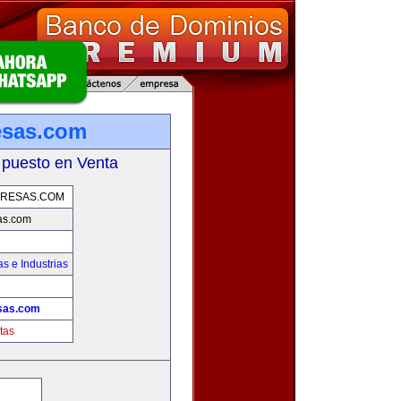
esas.com
 puesto en Venta
PRESAS.COM
as.com
s e Industrias
sas.com
tas