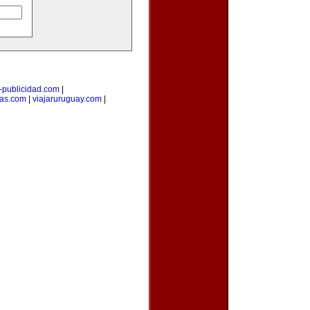
i-publicidad.com
|
ias.com
|
viajaruruguay.com
|