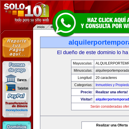
alquilerportempo
El dueño de este dominio lo ha
Mayusculas:
ALQUILERPORTEM
Minusculas:
alquilerportemporad
Longitud:
20 caracteres
Categorias:
Inmuebles y Propied
Precio:
Realizar una oferta!
Visitar!
alquilerportempora
Serán consideradas ofer
Realizar una Oferta