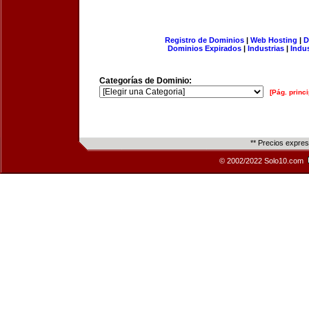
Registro de Dominios
|
Web Hosting
|
D
Dominios Expirados
|
Industrias
|
Indu
Categorías de Dominio:
[Pág. princi
** Precios expre
© 2002/2022 Solo10.com