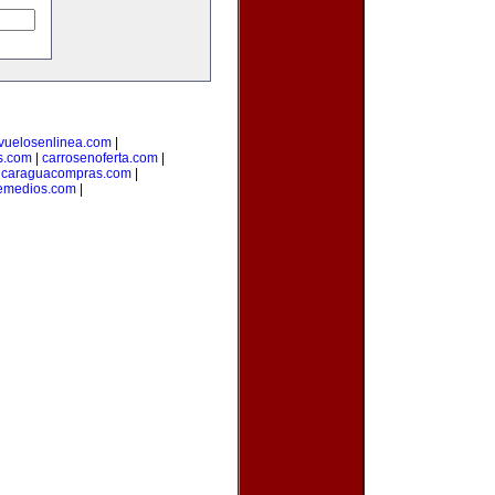
vuelosenlinea.com
|
s.com
|
carrosenoferta.com
|
icaraguacompras.com
|
emedios.com
|