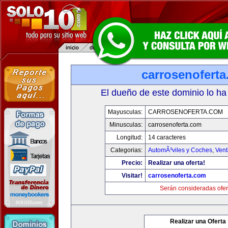
carrosenofert
El dueño de este dominio lo ha
Mayusculas:
CARROSENOFERTA.COM
Minusculas:
carrosenoferta.com
Longitud:
14 caracteres
Categorias:
AutomÃ³viles y Coches
,
Vent
Precio:
Realizar una oferta!
Visitar!
carrosenoferta.com
Serán consideradas ofer
Realizar una Oferta