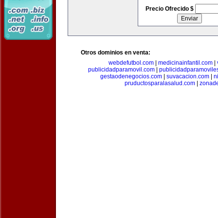
Precio Ofrecido $
Otros dominios en venta:
webdefutbol.com
|
medicinainfantil.com
|
publicidadparamovil.com
|
publicidadparamovile
gestaodenegocios.com
|
suvacacion.com
|
n
pruductosparalasalud.com
|
zonad