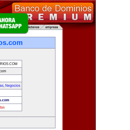
ios.com
RIOS.COM
.com
ias
,
Negocios
s.com
tas