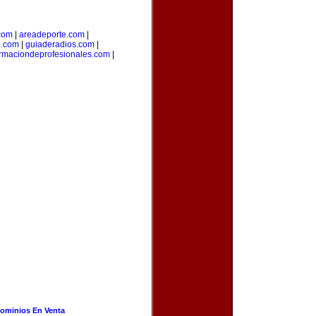
com
|
areadeporte.com
|
l.com
|
guiaderadios.com
|
rmaciondeprofesionales.com
|
ominios En Venta