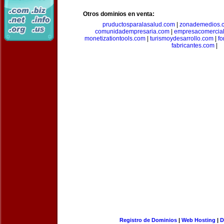
Otros dominios en venta:
pruductosparalasalud.com
|
zonademedios.
comunidadempresaria.com
|
empresacomercia
monetizationtools.com
|
turismoydesarrollo.com
|
fo
fabricantes.com
|
Registro de Dominios
|
Web Hosting
|
D