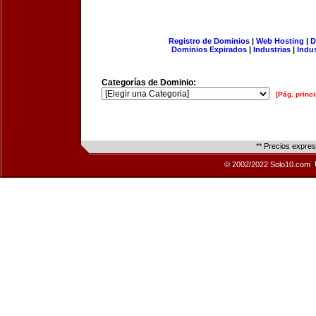
Registro de Dominios
|
Web Hosting
|
D
Dominios Expirados
|
Industrias
|
Indu
Categorías de Dominio:
[Pág. princi
** Precios expre
© 2002/2022 Solo10.com