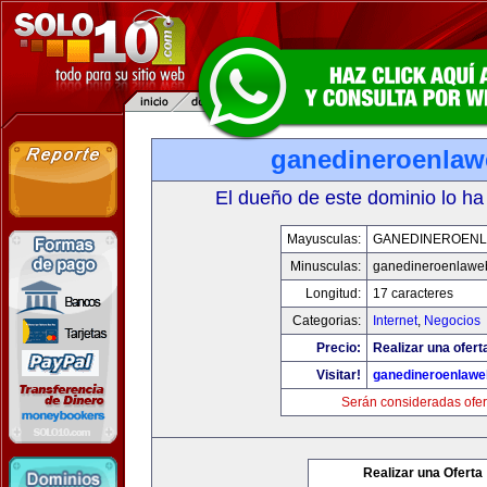
ganedineroenla
El dueño de este dominio lo ha
Mayusculas:
GANEDINEROEN
Minusculas:
ganedineroenlawe
Longitud:
17 caracteres
Categorias:
Internet
,
Negocios
Precio:
Realizar una ofert
Visitar!
ganedineroenlaw
Serán consideradas ofer
Realizar una Oferta