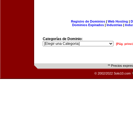
Registro de Dominios
|
Web Hosting
|
D
Dominios Expirados
|
Industrias
|
Indu
Categorías de Dominio:
[Pág. princi
** Precios expre
© 2002/2022 Solo10.com