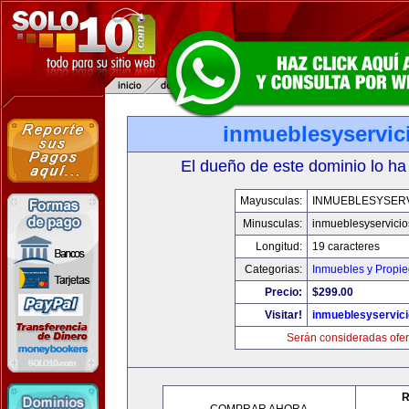
inmueblesyservic
El dueño de este dominio lo ha
Mayusculas:
INMUEBLESYSERV
Minusculas:
inmueblesyservici
Longitud:
19 caracteres
Categorias:
Inmuebles y Propi
Precio:
$299.00
Visitar!
inmueblesyservic
Serán consideradas ofer
R