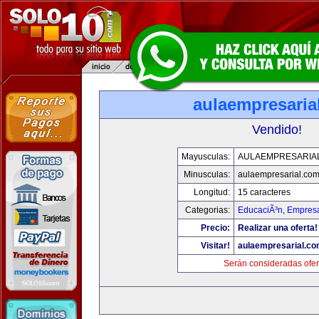
aulaempresaria
Vendido!
Mayusculas:
AULAEMPRESARIA
Minusculas:
aulaempresarial.co
Longitud:
15 caracteres
Categorias:
EducaciÃ³n
,
Empresa
Precio:
Realizar una oferta!
Visitar!
aulaempresarial.c
Serán consideradas ofer