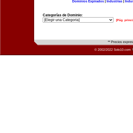
Dominios Expirados
|
Industrias
|
Indu
Categorías de Dominio:
[Pág. princi
** Precios expre
© 2002/2022 Solo10.com