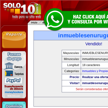
inmueblesenurug
Vendido!
Mayusculas:
INMUEBLESENUR
Minusculas:
inmueblesenurugu
Longitud:
18 caracteres
Categorias:
Inmuebles y Propi
Precio:
Realizar una oferta
Visitar!
inmueblesenurugu
Serán consideradas ofer