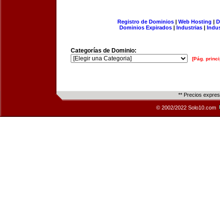
Registro de Dominios
|
Web Hosting
|
D
Dominios Expirados
|
Industrias
|
Indu
Categorías de Dominio:
[Pág. princi
** Precios expre
© 2002/2022 Solo10.com