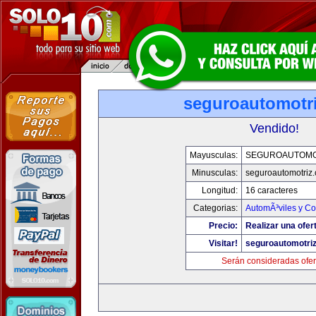
seguroautomotr
Vendido!
Mayusculas:
SEGUROAUTOMO
Minusculas:
seguroautomotriz
Longitud:
16 caracteres
Categorias:
AutomÃ³viles y C
Precio:
Realizar una ofer
Visitar!
seguroautomotri
Serán consideradas ofer