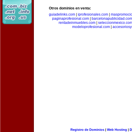
Otros dominios en venta:
guiadelinks.com
|
iprofesionales.com
|
maspromoci
paginaprofesional.com
|
barcelonapublicidad.co
rentadeinmuebles.com
|
seleccionmexico.co
modeloprofesional.com
|
accesorios
Registro de Dominios
|
Web Hosting
|
D