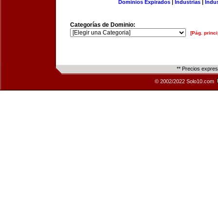
Dominios Expirados
|
Industrias
|
Indu
Categorías de Dominio:
[Pág. princi
** Precios expre
© 2002/2022 Solo10.com