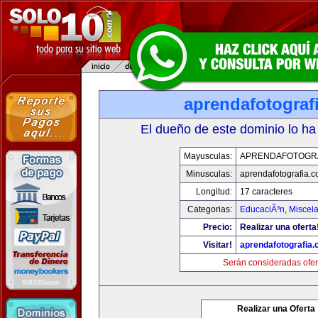
aprendafotograf
El dueño de este dominio lo ha
Mayusculas:
APRENDAFOTOGR
Minusculas:
aprendafotografia.
Longitud:
17 caracteres
Categorias:
EducaciÃ³n
,
Miscela
Precio:
Realizar una oferta
Visitar!
aprendafotografia
Serán consideradas ofer
Realizar una Oferta