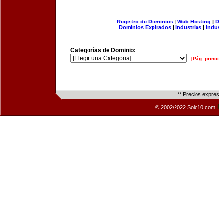
Registro de Dominios
|
Web Hosting
|
D
Dominios Expirados
|
Industrias
|
Indu
Categorías de Dominio:
[Pág. princi
** Precios expre
© 2002/2022 Solo10.com