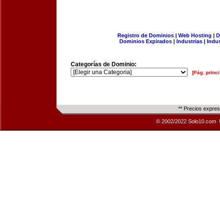
Registro de Dominios
|
Web Hosting
|
D
Dominios Expirados
|
Industrias
|
Indu
Categorías de Dominio:
[Pág. princi
** Precios expre
© 2002/2022 Solo10.com