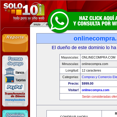
onlinecompra
El dueño de este dominio lo ha
Mayusculas:
ONLINECOMPRA.COM
Minusculas:
onlinecompra.com
Longitud:
12 caracteres
Categorias:
Compras y Comercio Ele
Precio:
$999.00
Visitar!
onlinecompra.com
Serán consideradas ofer
R