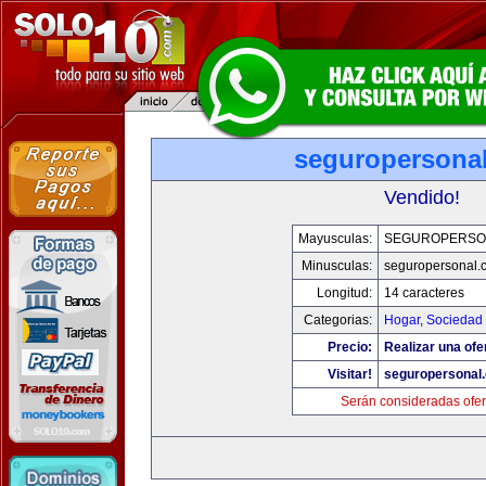
seguropersona
Vendido!
Mayusculas:
SEGUROPERSO
Minusculas:
seguropersonal.
Longitud:
14 caracteres
Categorias:
Hogar
,
Sociedad
Precio:
Realizar una ofe
Visitar!
seguropersonal
Serán consideradas ofer