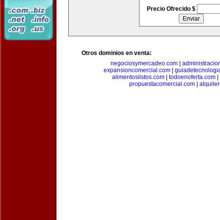
Precio Ofrecido $
Otros dominios en venta:
negociosymercadeo.com
|
administracio
expansioncomercial.com
|
guiadetecnologi
alimentoslistos.com
|
todoenoferta.com
|
propuestacomercial.com
|
alquil