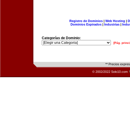
Registro de Dominios
|
Web Hosting
|
D
Dominios Expirados
|
Industrias
|
Indu
Categorías de Dominio:
[Pág. princi
** Precios expre
© 2002/2022 Solo10.com