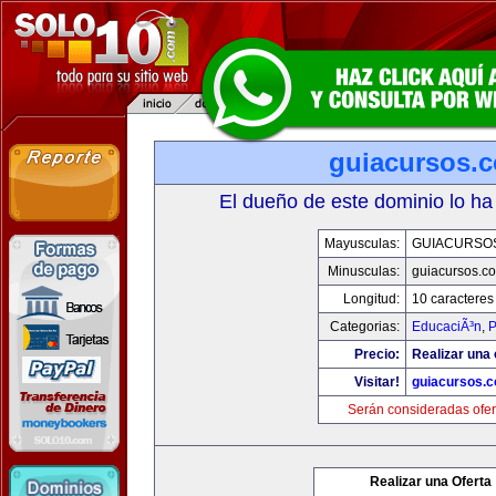
guiacursos.
El dueño de este dominio lo ha
Mayusculas:
GUIACURSO
Minusculas:
guiacursos.c
Longitud:
10 caracteres
Categorias:
EducaciÃ³n
,
P
Precio:
Realizar una 
Visitar!
guiacursos.
Serán consideradas ofer
Realizar una Oferta