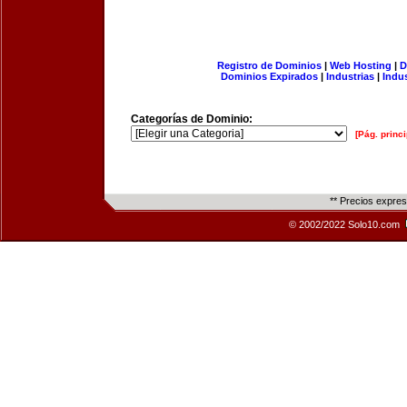
Registro de Dominios
|
Web Hosting
|
D
Dominios Expirados
|
Industrias
|
Indu
Categorías de Dominio:
[Pág. princi
** Precios expre
© 2002/2022 Solo10.com