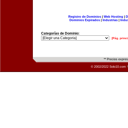
Registro de Dominios
|
Web Hosting
|
D
Dominios Expirados
|
Industrias
|
Indu
Categorías de Dominio:
[Pág. princi
** Precios expre
© 2002/2022 Solo10.com