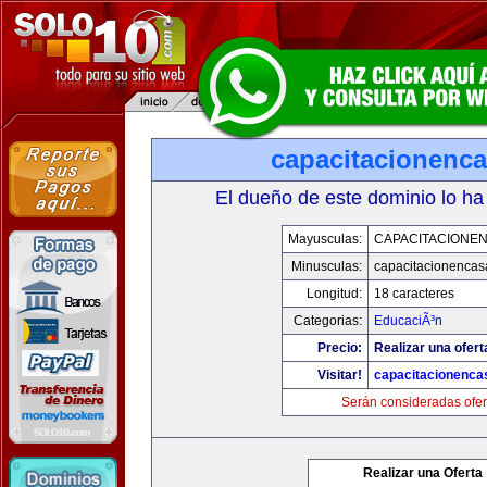
capacitacionenc
El dueño de este dominio lo ha
Mayusculas:
CAPACITACIONE
Minusculas:
capacitacionenca
Longitud:
18 caracteres
Categorias:
EducaciÃ³n
Precio:
Realizar una ofert
Visitar!
capacitacionenca
Serán consideradas ofer
Realizar una Oferta