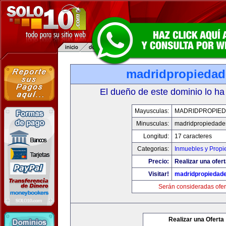
madridpropieda
El dueño de este dominio lo ha
Mayusculas:
MADRIDPROPIE
Minusculas:
madridpropiedade
Longitud:
17 caracteres
Categorias:
Inmuebles y Prop
Precio:
Realizar una ofert
Visitar!
madridpropiedad
Serán consideradas ofer
Realizar una Oferta