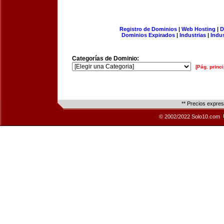
Registro de Dominios
|
Web Hosting
|
D
Dominios Expirados
|
Industrias
|
Indu
Categorías de Dominio:
[Pág. princi
** Precios expre
© 2002/2022 Solo10.com