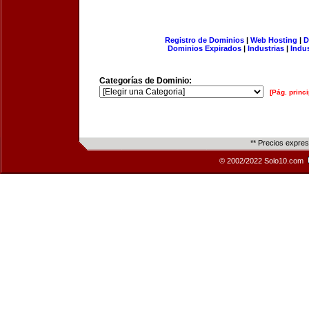
Registro de Dominios
|
Web Hosting
|
D
Dominios Expirados
|
Industrias
|
Indu
Categorías de Dominio:
[Pág. princi
** Precios expre
© 2002/2022 Solo10.com