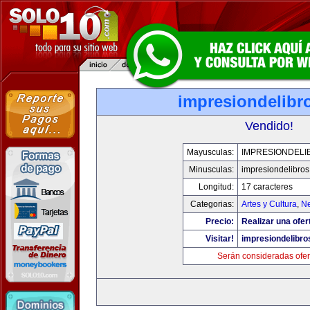
impresiondelibr
Vendido!
Mayusculas:
IMPRESIONDELI
Minusculas:
impresiondelibro
Longitud:
17 caracteres
Categorias:
Artes y Cultura
,
Ne
Precio:
Realizar una ofer
Visitar!
impresiondelibr
Serán consideradas ofer