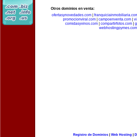
Otros dominios en venta:
ofertasynovedades.com
|
franquiciainmobiliaria.co
promocionviral.com
|
campoenventa.com
|
v
comidasyvinos.com
|
compartirfotos.com
|
g
webhostingpymes.co
Registro de Dominios
|
Web Hosting
|
D