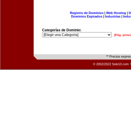
Registro de Dominios
|
Web Hosting
|
D
Dominios Expirados
|
Industrias
|
Indu
Categorías de Dominio:
[Pág. princi
** Precios expre
© 2002/2022 Solo10.com