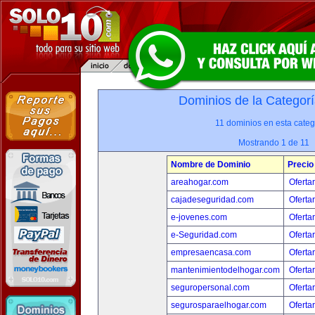
Dominios de la Categorí
11 dominios en esta categ
Mostrando 1 de 11
Nombre de Dominio
Precio
areahogar.com
Oferta
cajadeseguridad.com
Oferta
e-jovenes.com
Oferta
e-Seguridad.com
Oferta
empresaencasa.com
Oferta
mantenimientodelhogar.com
Oferta
seguropersonal.com
Oferta
segurosparaelhogar.com
Oferta