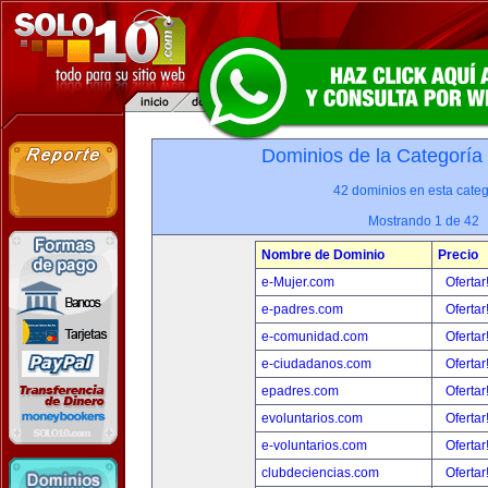
Dominios de la Categoría
42 dominios en esta categ
Mostrando 1 de 42
Nombre de Dominio
Precio
e-Mujer.com
Ofertar
e-padres.com
Ofertar
e-comunidad.com
Ofertar
e-ciudadanos.com
Ofertar
epadres.com
Ofertar
evoluntarios.com
Ofertar
e-voluntarios.com
Ofertar
clubdeciencias.com
Ofertar