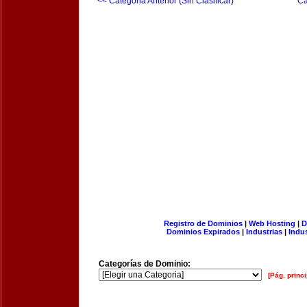
<< Categoria Anterior (Sin Clasificar)
Ca
Registro de Dominios
|
Web Hosting
|
D
Dominios Expirados
|
Industrias
|
Indu
Categorías de Dominio:
[Pág. princi